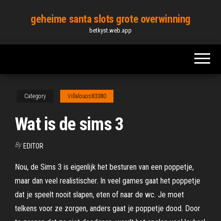
Skip
geheime santa slots grote overwinning
to
betkyst.web.app
the
content
Category
Villalouos83380
Wat is de sims 3
By
EDITOR
Nou, de Sims 3 is eigenlijk het besturen van een poppetje,
maar dan veel realistischer. In veel games gaat het poppetje
dat je speelt nooit slapen, eten of naar de wc. Je moet
telkens voor ze zorgen, anders gaat je poppetje dood. Door