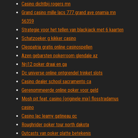
Casino dichtbij rogers mn
Grand casino mille lacs 777 grand ave onamia mn
56359
Strategie voor het tellen van blackjack met 6 kaarten
Schatzoeker g kikker casino
Cleopatria gratis online casinospellen
Azen gebarsten pokerroom glendale az
Nrj12 poker draai en ga
Dc universe online ontgrendel trinket slots
Casino dealer school sacramento ca
Gerenommeerde online poker voor geld
Mosh pit feat. casino (originele mix) flosstradamus
casino
Casino lac leamy gatineau qc
Roughrider poker tour north dakota
Outcasts van poker platte betekenis