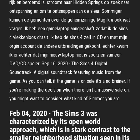
rijk en beroemd is, stroomt naar Hidden Springs op zoek naar
ontspanning en om te ontsnappen aan de sleur. Sommigen
kunnen de geruchten over de geheimzinnige Mag ik u ook wat
vragen. Ik heb een gamelaptop aangeschaft zodat ik de sims
4 vlekkenloos draait. Ik heb de sims 4 zelf in CD en met mijn
orgin account de andere uitbreidingen gekocht. echter kwam
ik er achter dat mijn nieuw laptop niet is voorzien van een
DVD/CD speler. Sep 16, 2020 · The Sims 4 Digital
Soundtrack: A digital soundtrack featuring music from the
game. As you can tell, if the game is on sale it’s a no brainer. If
you’re making the decision when there isn’t a massive sale on,
you might want to consider what kind of Simmer you are.
Feb 04, 2020 · The Sims 3 was
characterized by its open world
approach, which is in stark contrast to the
smaller neighborhood situation seen in its