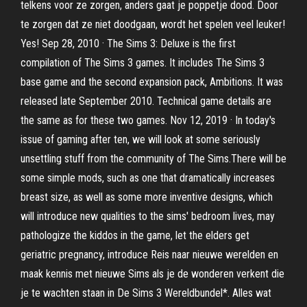
telkens voor ze zorgen, anders gaat je poppetje dood. Door
te zorgen dat ze niet doodgaan, wordt het spelen veel leuker!
Yes! Sep 28, 2010 · The Sims 3: Deluxe is the first
compilation of The Sims 3 games. It includes The Sims 3
base game and the second expansion pack, Ambitions. It was
released late September 2010. Technical game details are
the same as for these two games. Nov 12, 2019 · In today's
issue of gaming after ten, we will look at some seriously
unsettling stuff from the community of The Sims.There will be
some simple mods, such as one that dramatically increases
breast size, as well as some more inventive designs, which
will introduce new qualities to the sims' bedroom lives, may
pathologize the kiddos in the game, let the elders get
geriatric pregnancy, introduce Reis naar nieuwe werelden en
maak kennis met nieuwe Sims als je de wonderen verkent die
je te wachten staan in De Sims 3 Wereldbundel*. Alles wat