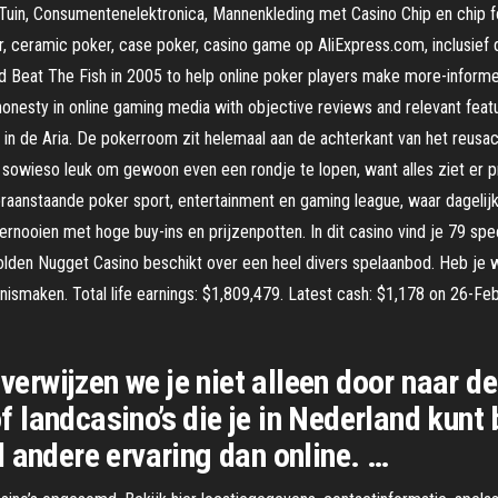
 Tuin, Consumentenelektronica, Mannenkleding met Casino Chip en chip f
 ceramic poker, case poker, casino game op AliExpress.com, inclusief 
d Beat The Fish in 2005 to help online poker players make more-inform
onesty in online gaming media with objective reviews and relevant featu
in de Aria. De pokerroom zit helemaal aan de achterkant van het reusach
t sowieso leuk om gewoon even een rondje te lopen, want alles ziet er p
aanstaande poker sport, entertainment en gaming league, waar dagelijk
oernooien met hoge buy-ins en prijzenpotten. In dit casino vind je 79 sp
Golden Nugget Casino beschikt over een heel divers spelaanbod. Heb je
nnismaken. Total life earnings: $1,809,479. Latest cash: $1,178 on 26-Feb
 verwijzen we je niet alleen door naar de
 of landcasino’s die je in Nederland kun
 andere ervaring dan online. …