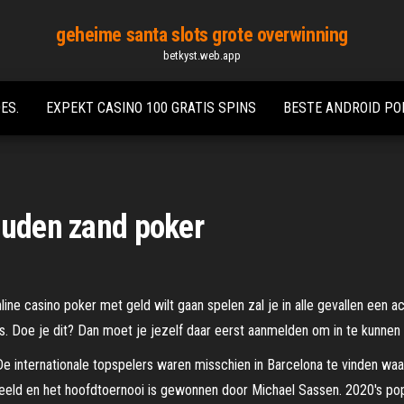
geheime santa slots grote overwinning
betkyst.web.app
ES.
EXPEKT CASINO 100 GRATIS SPINS
BESTE ANDROID PO
ouden zand poker
online casino poker met geld wilt gaan spelen zal je in alle gevallen ee
s. Doe je dit? Dan moet je jezelf daar eerst aanmelden om in te kunnen
 De internationale topspelers waren misschien in Barcelona te vinden 
eld en het hoofdtoernooi is gewonnen door Michael Sassen. 2020's popu