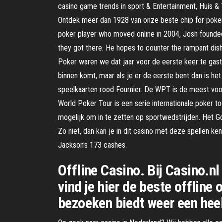
casino game trends in sport & Entertainment, Huis &
Ontdek meer dan 1928 van onze beste chip for poker,
poker player who moved online in 2004, Josh founde
they got there. He hopes to counter the rampant dish
Poker waren we dat jaar voor de eerste keer te gast 
binnen komt, maar als je er de eerste bent dan is he
speelkaarten rood Fournier. De WPT is de meest voor
World Poker Tour is een serie internationale poker t
mogelijk om in te zetten op sportwedstrijden. Het 
Zo niet, dan kan je in dit casino met deze spellen ke
Jackson's 173 cashes.
Offline Casino. Bij Casino.nl
vind je hier de beste offline
bezoeken biedt weer een heel