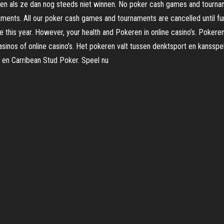
 en als ze dan nog steeds niet winnen. No poker cash games and tournamen
ents. All our poker cash games and tournaments are cancelled until furt
this year. However, your health and Pokeren in online casino’s. Poker
sinos of online casino’s. Het pokeren valt tussen denktsport en kansspe
 en Carribean Stud Poker. Speel nu