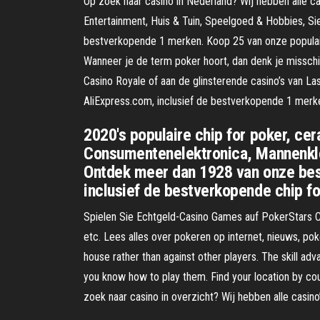
Op zoek naar casino in Nederland? Wij hebben alle ca
Entertainment, Huis & Tuin, Speelgoed & Hobbies, S
bestverkopende 1 merken. Koop 25 van onze populairst
Wanneer je de term poker hoort, dan denk je misschi
Casino Royale of aan de glinsterende casino’s van L
AliExpress.com, inclusief de bestverkopende 1 merke
2020's populaire chip for poker, ce
Consumentenelektronica, Mannenkled
Ontdek meer dan 1928 van onze best
inclusief de bestverkopende chip f
Spielen Sie Echtgeld-Casino Games auf PokerStars Ca
etc. Lees alles over pokeren op internet, nieuws, p
house rather than against other players. The skill a
you know how to play them. Find your location by coun
zoek naar casino in overzicht? Wij hebben alle casin